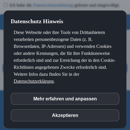
Ich habe die
Datenschutzerklärung
gelesen und eingewilligt.
Datenschutz Hinweis
ABSENDEN
Diese Webseite oder ihre Tools von Drittanbietern
verarbeiten personenbezogene Daten (z. B.
Browserdaten, IP-Adressen) und verwenden Cookies
Damit dieser Inhalt funktioniert, ist Ihre Zustimmung
oder andere Kennungen, die für ihre Funktionsweise
erforderlich!
erforderlich sind und zur Erreichung der in den Cookie-
Richtlinien angegebenen Zwecke erforderlich sind.
Datenschutzeinstellungen
Weitere Infos dazu finden Sie in der
Datenschutzerklärung
.
Mehr erfahren und anpassen
inCMS
© 2023 - 2026
Physiotherapie & Ergotherapie Dortmund InterThera
Kontakt
|
Datenschutz
Akzeptieren
Matomo (Piwik)
Impressum
|
Webdesign Dortmund