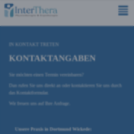
IN KONTAKT TRETEN
KONTAKTANGABEN
Sie möchten einen Termin vereinbaren?
Dan rufen Sie uns direkt an oder kontaktieren Sie uns durch
das Kontaktformular.
Wir freuen uns auf Ihre Anfrage.
Unsere Praxis in Dortmund Wickede: