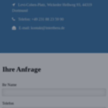
Levi-Cohen-Platz, Wickeder Hellweg 93, 44319
Dortmund
Telefon:
+49 231 88 23 59 90
E-mail:
kontakt@interthera.de
Ihre Anfrage
Ihr Name
Telefon